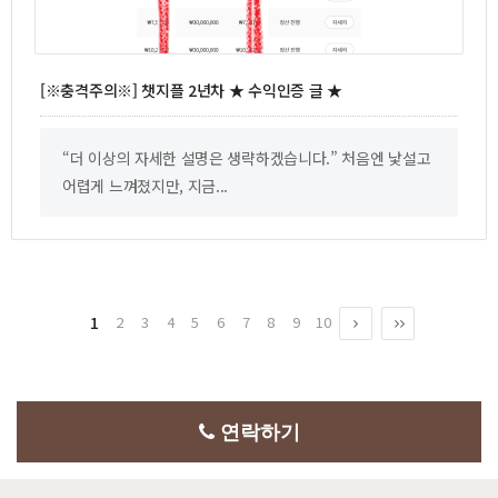
[※충격주의※] 챗지플 2년차 ★ 수익인증 글 ★
“더 이상의 자세한 설명은 생략하겠습니다.” 처음엔 낯설고
어렵게 느껴졌지만, 지금...
1
2
3
4
5
6
7
8
9
10
다음
맨끝
연락하기