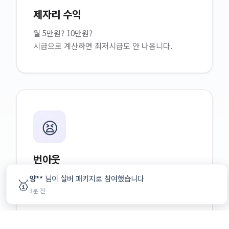
제자리 수익
월 5만원? 10만원?
시급으로 계산하면 최저시급도 안 나옵니다.
😫
번아웃
더 열심히? 이미 한계입니다.
양**
님이 실버 패키지로 참여했습니다
🥇
몸이 따라주질 않아요.
3분 전