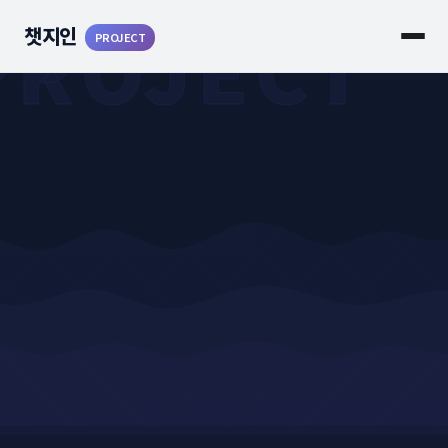
 PROJECT
챗지인
PROJECT