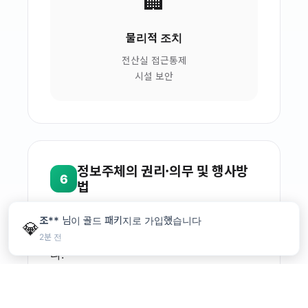
🏢
물리적 조치
전산실 접근통제
시설 보안
정보주체의 권리·의무 및 행사방
6
법
정보주체는 회사에 대해 언제든지 다음의 개
조**
님이 골드 패키지로 가입했습니다
💎
인정보 보호 관련 권리를 행사할 수 있습니
2분 전
다:
📄
개인정보 처리현황 통지요구